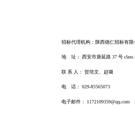
招标代理机构：陕西德仁招标有限
地
址：
西安市唐延路
37 号 clas
联
系
人：
贺培文、赵璐
电
话：
029-85565073
电子邮件：
1172109359@qq.com