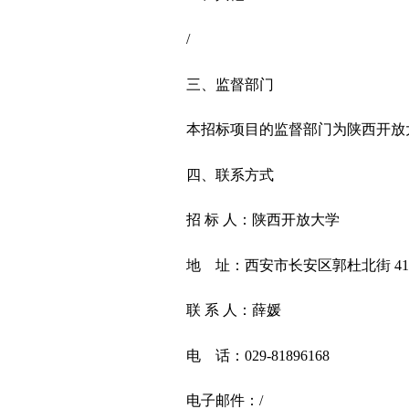
/
三、监督部门
本招标项目的监督部门为陕西开放
四、联系方式
招
标
人：陕西开放大学
地
址：西安市长安区郭杜北街
4
联
系
人：薛媛
电
话：
029-81896168
电子邮件：
/