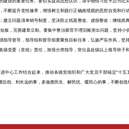
的建设的重要任务。要切实提高思想认识，深学细悟习近平总书记
，不断提升党性修养，增强树立和践行正确政绩观的思想自觉和行
；建立问题清单销号制度，坚决防止纸面整改、虚假整改；继续抓
制度短板，完善建章立制。要集中整治新官不理旧账突出问题，坚持
强指导督导，指导组和督导组要聚焦目标任务，弘扬严实作风，坚
各级党委（党组）责任，加强分类指导，突出县处级以上领导班子和领
进中心工作结合起来，推动各级党组织和广大党员干部锚定“十五
增后劲、利长远的事，多做惠民生、解民忧、暖民心的事，不断创造