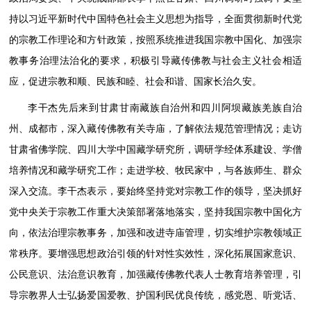
持以习近平新时代中国特色社会主义思想为指导，全面贯彻新时代党
的宗教工作理论和方针政策，按照系统推进我国宗教中国化、加强宗
教事务治理法治化的要求，积极引导藏传佛教与社会主义社会相适
应，促进宗教和顺、民族和睦、社会和谐、国家长治久安。
李干杰先后来到甘肃甘南藏族自治州和四川阿坝藏族羌族自治
州、成都市，深入藏传佛教有关寺庙，了解依法规范管理情况；走访
甘肃省佛学院、四川大学中国藏学研究所，调研学经体系建设、学僧
培养情况和藏学研究工作；走进学校、牧民家中，与各族师生、群众
深入交流。李干杰表示，要始终坚持党对宗教工作的领导，坚决抓好
党中央关于宗教工作重大决策部署落地落实，坚持我国宗教中国化方
向，依法治理宗教事务，加强和改进寺庙管理，切实维护宗教领域正
常秩序。要增强思想政治引领的针对性实效性，深化拓展国家意识、
公民意识、法治意识教育，加强藏传佛教代表人士教育培养管理，引
导宗教界人士弘扬爱国爱教、护国利民优良传统，感党恩、听党话、