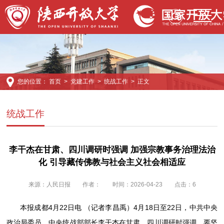
您的位置：
首页
>
党建工作
>
统战工作
> 正文
统战工作
李干杰在甘肃、四川调研时强调 加强宗教事务治理法治
化 引导藏传佛教与社会主义社会相适应
来源：
人民日报
作者：
时间：2026-04-23
点击：
6
本报成都4月22日电 （记者李昌禹）4月18日至22日，中共中央
政治局委员、中央统战部部长李干杰在甘肃、四川调研时强调，要坚