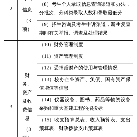
（8）考生个人录取信息查询渠道和办法，
2
信息
分批次、分科类录取人数和录取最低分
（3
（9）招生咨询及考生申诉渠道，新生复查
项）
期间有关举报、调查及处理结果
（
1
0）财务管理制度
（11）资产管理制度
（
1
2）受捐赠财产的使用与管理情况
财
（
1
3）校办企业资产、负债、国有资产保
务、
值增值等信息
资产
（
1
4）仪器设备、图书、药品等物资设备
及收
3
采购和重大基建工程的招投标
费信
息
（15）收支预算总表、收入预算表、支出
预算表、财政拨款支出预算表
（8