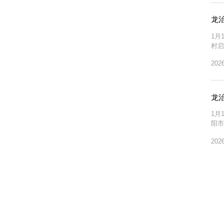
龙
1月
村启
学院
2026
政治
龙
1月
阳市
况，
2026
强调