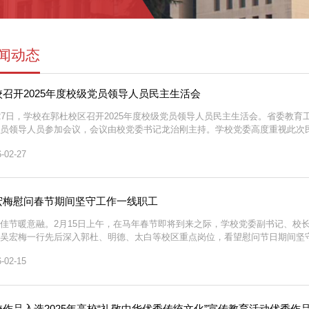
闻动态
校召开2025年度校级党员领导人员民主生活会
27日，学校在郭杜校区召开2025年度校级党员领导人员民主生活会。省委教
员领导人员参加会议，会议由校党委书记龙治刚主持。学校党委高度重视此次
推进各项工作。会前，校党委理论学习中心组开展专题学习研讨，持续深化理
-02-27
深入开展谈心谈话；从严组织反面典型案例剖析、深刻汲取教...
宏梅慰问春节期间坚守工作一线职工
佳节暖意融。2月15日上午，在马年春节即将到来之际，学校党委副书记、校
吴宏梅一行先后深入郭杜、明德、太白等校区重点岗位，看望慰问节日期间坚
向大家致以新春的美好祝福，叮嘱大家坚守岗位的同时务必绷紧安全生产弦，
-02-15
安排、后勤管理保障、节日生活保障等情况，对大家坚守岗...
校作品入选2025年高校“礼敬中华优秀传统文化”宣传教育活动优秀作