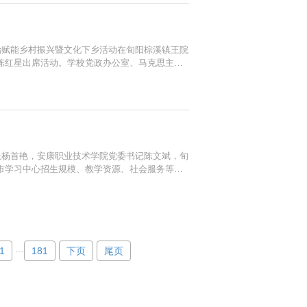
治赋能乡村振兴暨文化下乡活动在旬阳棕溪镇王院
陈红星出席活动。学校党政办公室、马克思主义
“乡村振兴学堂”负责人，安康职院乡村振兴思想
长杨首艳，安康职业技术学院党委书记陈文斌，旬
市学习中心招生规模、教学资源、社会服务等情
管理运行模式、社会培训服务等做法给予肯定，
...
1
181
下页
尾页