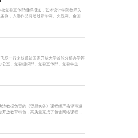
由学校党委宣传部组织报送，艺术设计学院教师关
化案例，入选作品将通过新华网、央视网、全国高
的城》主题展馆中“长安处处有故事”板块，提
马飞跃一行来校反馈国家开放大学首轮分部办学评
办公室、党委组织部、党委宣传部、党委学生工
关部门主要负责人参会。龙治刚首先对朱晓冬一
姚涛教授负责的《贸易实务》课程经严格评审通
合开放教育特色，高质量完成了包含网络课程、
示，获广泛认可。后续，国家开放大学将通过常