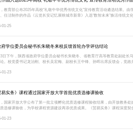
，教育部公布2025年高校“礼敬中华优秀传统文化”宣传教育活动遴选结果。
、任洁制作的作品《云览长安记忆展映城市新章》入选“数智未来”焕活传统文
想政治工作网等平台进行专题宣传展示。该作品依托西安城建档案馆《记忆—我
-01-25
文化+科技”融合理念，通过 VR、AI、3D 建模、...
政府学位委员会秘书长朱晓冬来校反馈首轮办学评估结论
23日下午，陕西省政府学位委员会秘书长朱晓冬、省教育厅高等教育处副处长
论。校党委书记龙治刚、校长吴宏梅、副校长王中锋、孙晖出席反馈会，党政
、教务处、审计处、教学督导与质量评估中心、资源建设与支持服务中心等相
-01-23
校反馈首轮分部办学评估结论表示热烈欢迎。他指出，近...
贸易实务》课程通过国家开放大学首批优质选修课验收
，国家开放大学公布了第一批立项孵化优质选修课程验收结果，由开放教务处
质选修课验收，为学校课程资源建设再添优质成果。《贸易实务》课程深度契
资源、文字教材的课材一体化体系建设，已面向全国开放大学作了成果汇报展
-01-23
机制推广共享。学校将以此次首批建设成果为契机，总结...