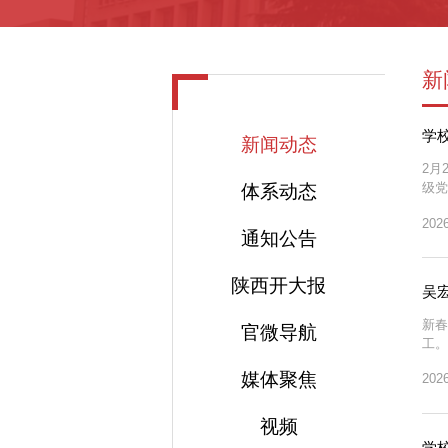
新
学
新闻动态
2月
级党
体系动态
有序
2026
议，
通知公告
陕西开大报
吴
新春
官微导航
工。
品，
媒体聚焦
2026
值守
视频
学