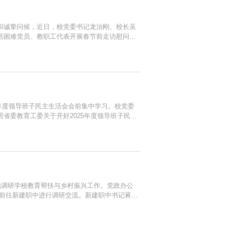
和诚挚问候，近日，校党委书记龙治刚、校长吴
活困难党员、教职工代表开展春节前走访慰问活
常生活需求，叮嘱老同志们保持乐观心态与健康
展年度领导班子民主生活会会前集中学习。校党委
省委教育工委关于开好2025年度领导班子民主
中全会精神，认真学习领会习近平总书记关于党
地调研学校教育帮扶与乡村振兴工作。党政办公
先前往新建职中进行调研交流。新建职中书记蒋楠
赵秋兰随后就教育帮扶工作开展情况作了总结汇