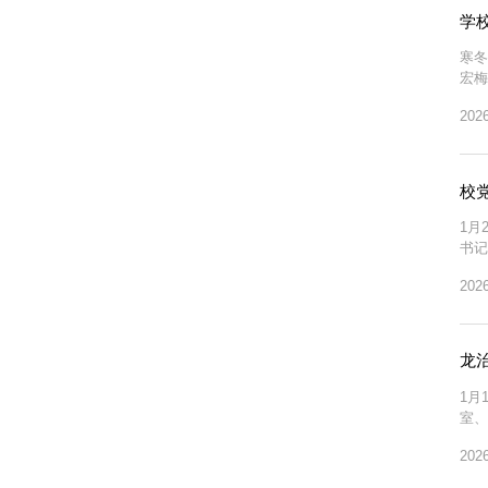
学
寒冬
宏梅
动。
2026
作息
校
1月
书记
生活
2026
的建
龙
1月
室、
对龙
2026
报。