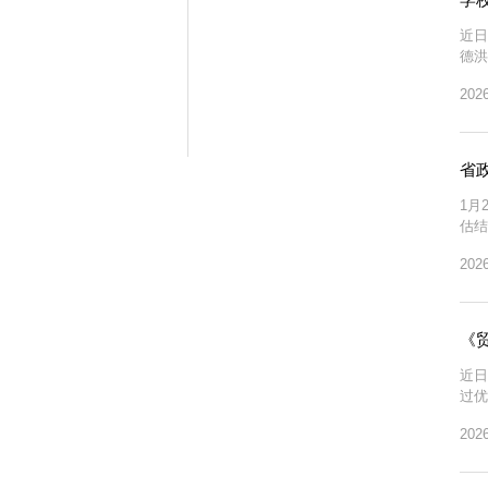
近日
德洪
校思
2026
出“
省
1月
估结
作部
2026
行来
《
近日
过优
视频
2026
态化