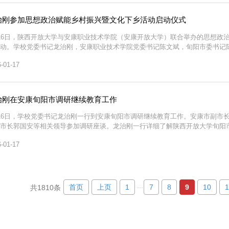
治刚参加思想政治赋能乡村振兴暨文化下乡活动启动仪式
16日，陕西开放大学与安康职业技术学院（安康开放大学）联合举办的思想政
动。学校党委书记龙治刚，安康职业技术学院党委书记陈文斌，旬阳市委书记
，旬阳市委、市政府相关部门负责人，安康职业技术学院党委班子成员，王院村
-01-17
理论课实践教学暨教师研学基地代表汉滨区紫荆镇、...
治刚在安康旬阳市调研继续教育工作
16日，学校党委书记龙治刚一行到安康旬阳市调研继续教育工作。安康市副市
市长郭国安等相关领导参加调研座谈。龙治刚一行详细了解陕西开放大学旬阳
观看国家终身教育智慧教育平台资源《红色旬阳》专题片，对旬阳市继续教育
-01-17
要充分发挥开放大学体系办学优势，积极为市域内外社会...
...
首页
上页
1
7
8
9
10
1
共1810条