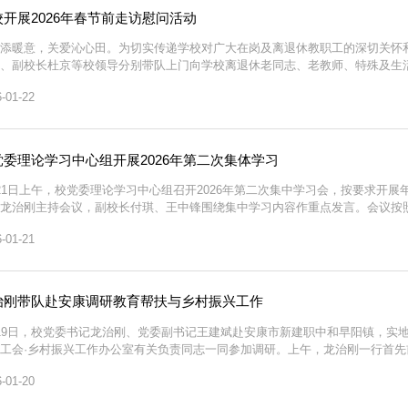
校开展2026年春节前走访慰问活动
添暖意，关爱沁心田。为切实传递学校对广大在岗及离退休教职工的深切关怀
、副校长杜京等校领导分别带队上门向学校离退休老同志、老教师、特殊及生
走访过程中，校领导与老同志们亲切交谈，细致了解他们的身体健康状况与日
-01-22
，安享幸福晚年。同时，向老同志们通报了过去一年学校...
党委理论学习中心组开展2026年第二次集体学习
21日上午，校党委理论学习中心组召开2026年第二次集中学习会，按要求开
龙治刚主持会议，副校长付琪、王中锋围绕集中学习内容作重点发言。会议按照
会的有关要求，深入贯彻习近平新时代中国特色社会主义思想和党的二十届四
-01-21
设的重要思想、关于党的自我革命的重要思想以及关于加强...
治刚带队赴安康调研教育帮扶与乡村振兴工作
19日，校党委书记龙治刚、党委副书记王建斌赴安康市新建职中和早阳镇，实
工会·乡村振兴工作办公室有关负责同志一同参加调研。上午，龙治刚一行首
治刚一行的到来表示欢迎和感谢，并简要介绍了学校的基本情况。帮扶团团长
-01-20
龙治刚对新建职中给予学校帮扶教师的关心支持表示衷心...