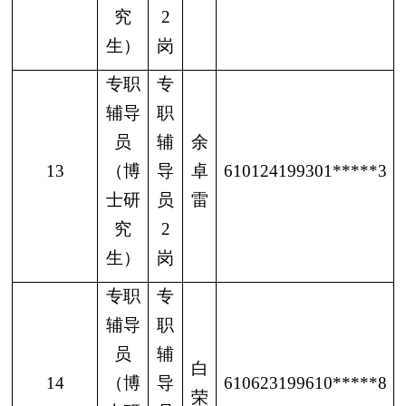
究
2
生）
岗
专职
专
辅导
职
员
辅
余
13
（博
导
卓
610124199301*****3
士研
员
雷
究
2
生）
岗
专职
专
辅导
职
员
辅
白
14
（博
导
610623199610*****8
荣