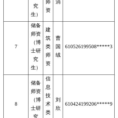
师
涓
究
资
生）
储备
建
师资
筑
曹
（博
7
类
国
610526199508*****3
士研
师
绒
究
资
生）
信
储备
息
师资
技
（博
刘
8
术
610424199206*****9
士研
欣
类
究