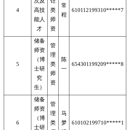
次及
饪
常
4
高技
类
610112199310*****7
程
能人
师
才
资
储备
管
师资
理
（博
陈
5
类
654301199209*****8
士研
一
师
究
资
生）
储备
管
师资
理
马
（博
6
类
梦
610102199710*****1
士研