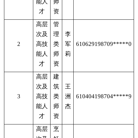
能人
师
才
资
高层
管
次及
理
李
2
高技
类
军
610629198709*****0
能人
师
莉
才
资
高层
建
次及
筑
王
3
高技
类
洲
610404198704*****9
能人
师
杰
才
资
高层
烹