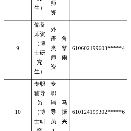
师
生）
资
储备
外
师资
语
鲁
（博
9
类
擎
610602199603*****4
士研
师
雨
究
资
生）
专职
专
辅导
职
员
辅
马
10
（博
导
振
610124199302*****6
士研
员
兴
究
1